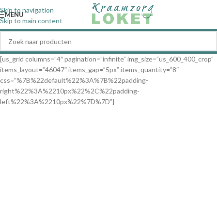
Skip to navigation
MENU
Skip to main content
[us_grid columns=”4″ pagination=”infinite” img_size=”us_600_400_crop”
items_layout=”46047″ items_gap=”5px” items_quantity=”8″
css=”%7B%22default%22%3A%7B%22padding-
right%22%3A%2210px%22%2C%22padding-
left%22%3A%2210px%22%7D%7D”]