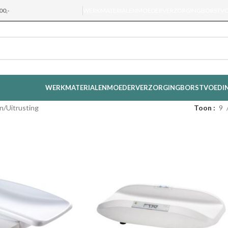
00,-
WERKMATERIALEN
MOEDERVERZORGING
BORSTV
WERKMATERIALEN
MOEDERVERZORGING
BORSTVOEDI
n
Uitrusting
Toon
9