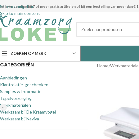
Skip to navigation
ratis verzending bij 7 of meer gratis artikelen of bij een bestelling van meer dan € 1
Skip to main content
ZOEKEN OP MERK
CATEGORIEËN
Home
Werkmateriale
Aanbiedingen
Klantrelatie-geschenken
Samples & Informatie
Tepelverzorging
Werkmaterialen
Werkzaam bij De Kraamvogel
Werkzaam bij Naviva