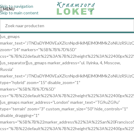
Skip to navigation
MENU
Skip to main content
[us_gmaps
marker_text=”JTNDaDYlM0VEaXZlcnNpdHklMjElM0MlMkZoNiUzR
zoom=”14″ markers=”%5B%7B%7D%5D”
css=”%7B%22default%22%3A%7B%22height%22%3A%22400px%22
[us_separator][us_gmaps marker_address=”ul. Ilyinka, 4, Moscow,
Russia”
marker_text=”JTNDaDYlM0VEaXZlcnNpdHklMjElM0MlMkZoNiUzR
type=”hybrid” zoom=”15″ disable_zoom=”1″
markers=”%5B%7B%7D%5D”
css=”%7B%22default%22%3A%7B%22height%22%3A%22400px%22
[us_gmaps marker_address=”London” marker_text=”TG9uZG9u”
type=”terrain” zoom=”3″ custom_marker_size=”50″ hide_controls=”1″
disable_dragging=”1″
markers=”%5B%7B%22marker_address%22%3A%22San%20Franci
css=”%7B%22default%22%3A%7B%22height%22%3A%22400px%22