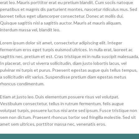
erat leo. Mauris porttitor erat eu pretium blandit. Cum sociis natoque
penatibus et magnis dis parturient montes, nascetur ridiculus mus. Sed
laoreet tellus eget ullamcorper consectetur. Donec at mollis dui.
Quisque sagittis nisl a sagittis auctor. Mauris at mauris aliquam,
interdum massa vel, blandit leo.
Lorem ipsum dolor sit amet, consectetur adipiscing elit. Integer
fermentum eros eget turpis euismod ultrices. In nulla erat, laoreet ac
sagittis nec, pretium et est. Cras tristique mi in nulla suscipit malesuada.
In placerat, orci ut viverra sollicitudin, diam justo lobortis lacus, vel
pulvinar mi turpis et purus. Praesent egestas augue quis tellus tempus,
a sollicitudin elit varius. Suspendisse pretium diam egestas metus
rhoncus condimentum.
Etiam at justo leo. Duis elementum posuere risus vel volutpat.
Vestibulum consectetur, tellus in rutrum fermentum, felis augue
volutpat turpis, posuere luctus nisi ante sed ipsum. Fusce tristique non
sem non dictum. Praesent rhoncus tortor sed fringilla molestie. Sed sit
amet sem ultrices, porttitor massa nec, venenatis eros.