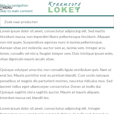
Skip to navigation
MENU
Skip to main content
Lorem ipsum dolor sit amet, consectetur adipiscing elit. Sed mattis
tincidunt massa, non imperdiet libero pellentesque tincidunt. Aliquam
non nisl quam. Suspendisse egestas nunc in lacinia pellentesque.
Aenean vitae est molestie, auctor sem ac, lacinia sem. Integer arcu
lorem, convallis vel nisi a, feugiat tempor sem. Duis tristique ipsum enim,
vitae dignissim mauris iaculis vitae.
Quisque volutpat urna nisi, non convallis ligula vestibulum quis. Nam ut
erat leo. Mauris porttitor erat eu pretium blandit. Cum sociis natoque
penatibus et magnis dis parturient montes, nascetur ridiculus mus. Sed
laoreet tellus eget ullamcorper consectetur. Donec at mollis dui.
Quisque sagittis nisl a sagittis auctor. Mauris at mauris aliquam,
interdum massa vel, blandit leo.
Lorem ipsum dolor sit amet, consectetur adipiscing elit. Integer
fermentum eros eget turpis euismod ultrices. In nulla erat, laoreet ac