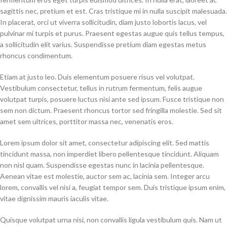
sagittis nec, pretium et est. Cras tristique mi in nulla suscipit malesuada.
In placerat, orci ut viverra sollicitudin, diam justo lobortis lacus, vel
pulvinar mi turpis et purus. Praesent egestas augue quis tellus tempus,
a sollicitudin elit varius. Suspendisse pretium diam egestas metus
rhoncus condimentum.
Etiam at justo leo. Duis elementum posuere risus vel volutpat.
Vestibulum consectetur, tellus in rutrum fermentum, felis augue
volutpat turpis, posuere luctus nisi ante sed ipsum. Fusce tristique non
sem non dictum. Praesent rhoncus tortor sed fringilla molestie. Sed sit
amet sem ultrices, porttitor massa nec, venenatis eros.
Lorem ipsum dolor sit amet, consectetur adipiscing elit. Sed mattis
tincidunt massa, non imperdiet libero pellentesque tincidunt. Aliquam
non nisl quam. Suspendisse egestas nunc in lacinia pellentesque.
Aenean vitae est molestie, auctor sem ac, lacinia sem. Integer arcu
lorem, convallis vel nisi a, feugiat tempor sem. Duis tristique ipsum enim,
vitae dignissim mauris iaculis vitae.
Quisque volutpat urna nisi, non convallis ligula vestibulum quis. Nam ut