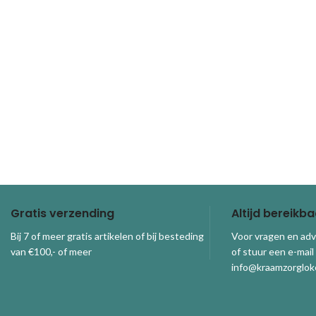
Gratis verzending
Altijd bereikba
Bij 7 of meer gratis artikelen of bij besteding
Voor vragen en adv
van €100,- of meer
of stuur een e-mail
info@kraamzorgloke
© 2026
Kraamzorgloket
. Alle rechten voorbehouden