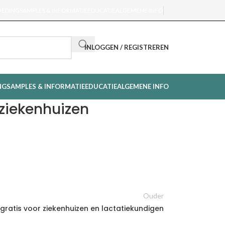
OEDING
SAMPLES & INFORMATIE
EDUCATIE
ALGEMENE INFO
INLOGGEN / REGISTREREN
NG
SAMPLES & INFORMATIE
EDUCATIE
ALGEMENE INFO
 ziekenhuizen
Ouder
atis voor ziekenhuizen en lactatiekundigen