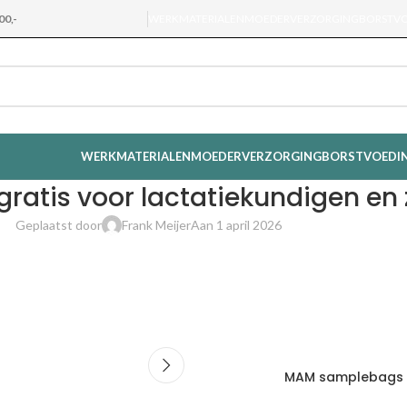
00,-
WERKMATERIALEN
MOEDERVERZORGING
BORSTV
WERKMATERIALEN
MOEDERVERZORGING
BORSTVOEDI
ratis voor lactatiekundigen en
Geplaatst door
Frank Meijer
Aan 1 april 2026
MAM samplebags gr