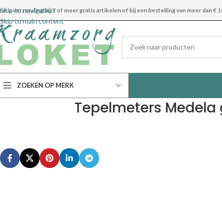
Skip to navigation
ratis verzending bij 7 of meer gratis artikelen of bij een bestelling van meer dan € 1
Skip to main content
ZOEKEN OP MERK
Tepelmeters Medela g