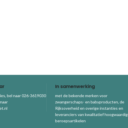
ar
In samenwerking
ies, bel naar 026-3619030
met de bekende merken voor
 naar
zwangerschaps- en babyproducten, de
t.nl
Rijksoverheid en overige instanties en
leveranciers van kwalitatief hoogwaardi
beroepsartikelen