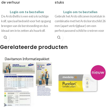
de verhuur
stuks
Login om te bestellen
Login om te bestellen
De Ardo Bellis is een extra krachtige
Gebruik het Ardo siliconen inzetstuk in
kolf, speciaal bedoeld voor het op gang
combinatie met het Ardo borstschild 26
brengen van de borstvoeding en dus
mm (apart verkrijgbaar) om een
ideaal om in te zetten als huurkolf.
perfect passend schild te creëren voor
Inhoud
de Ardo borstkolf.
Ardo Bellis borstkolf
Voedingsadapter met USB-kabel
Gerelateerde producten
Geïntegreerde flessenhouder
Aansluiting voor afkolfset
Aansluitopening voor USB-
voedingsadapter
Ardo Bellis is een verhuur borstkolf
voor meerdere gebruikers. De
benodigde afkolfset wordt
NIET
meegeleverd, aangezien iedere
gebruiker een eigen afkolfset dient te
gebruiken in verband met de hygiëne.