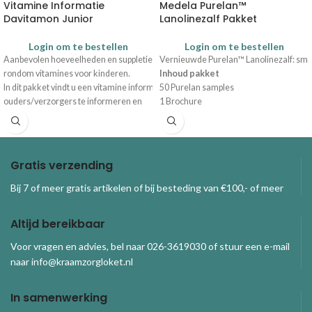
Vitamine Informatie
Medela Purelan™
Davitamon Junior
Lanolinezalf Pakket
Login om te bestellen
Login om te bestellen
Aanbevolen hoeveelheden
en
suppletie adviezen van de Gezondheidsraad en and
Vernieuwde Purelan™ Lanolinezalf: smee
rondom vitamines voor kinderen.
Inhoud pakket
In dit pakket vindt u een v
itamine informatiekaart voor eigen gebruik om
50 Purelan samples
ouders/verzorgers te informeren en
1 Brochure
informatiefolders - inclusief
Je kunt per keer 1 pakket bestellen.
kortingsbon
- voor ouders/verzorgers.
vanwege gestegen productiekosten
wordt een eigen bijdrage gevraagd van
€ 3,50 per bundel.
Gratis verzending
Bij 7 of meer gratis artikelen of bij besteding van €100,- of meer
Altijd bereikbaar
Voor vragen en advies, bel naar 026-3619030 of stuur een e-mail
naar info@kraamzorgloket.nl
In samenwerking