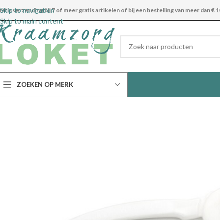
Skip to navigation
ratis verzending bij 7 of meer gratis artikelen of bij een bestelling van meer dan € 1
Skip to main content
ZOEKEN OP MERK