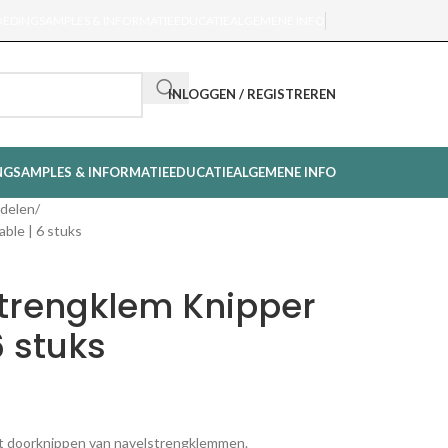
OEDING
SAMPLES & INFORMATIE
EDUCATIE
ALGEMENE INFO
INLOGGEN / REGISTREREN
NG
SAMPLES & INFORMATIE
EDUCATIE
ALGEMENE INFO
delen
ble | 6 stuks
trengklem Knipper
6 stuks
et doorknippen van navelstrengklemmen.