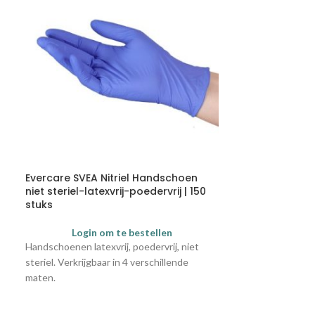
Evercare SVEA Nitriel Handschoen
Sanature Kat
niet steriel-latexvrij-poedervrij | 150
Normaal | 10 s
stuks
Login
Login om te bestellen
Sanature katoen
Handschoenen latexvrij, poedervrij, niet
een hypoallerge
steriel. Verkrijgbaar in 4 verschillende
toplaag en is vri
maten.
vleugels zorgen 
voorkomen dat he