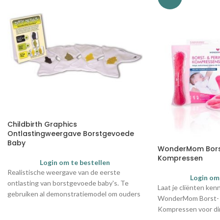
Childbirth Graphics
Ontlastingweergave Borstgevoede
Baby
WonderMom Borst
Kompressen
Login om te bestellen
Realistische weergave van de eerste
Login om
ontlasting van borstgevoede baby's. Te
Laat je cliënten ke
gebruiken al demonstratiemodel om ouders
WonderMom Borst- 
te tonen of hun baby voldoende voeding
Kompressen voor dir
binnenkrijgt. Inhoud set
borsten en vagina. 