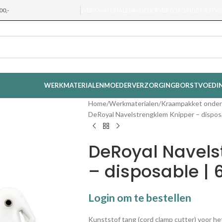
00,-
WERKMATERIALEN
MOEDERVERZORGING
BORSTV
WERKMATERIALEN
MOEDERVERZORGING
BORSTVOEDI
Home
Werkmaterialen
Kraampakket onder
DeRoyal Navelstrengklem Knipper – disposa
DeRoyal Navels
– disposable | 
Login om te bestellen
Kunststof tang (cord clamp cutter) voor h