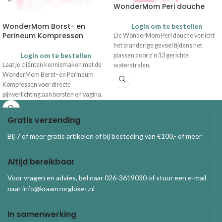
WonderMom Peri douche
WonderMom Borst- en
Login om te bestellen
Perineum Kompressen
De WonderMom Peri douche verlicht
het branderige gevoel tijdens het
Login om te bestellen
plassen door z’n 13 gerichte
Laat je cliënten kennismaken met de
waterstralen.
WonderMom Borst- en Perineum
Kompressen voor directe
pijnverlichting aan borsten en vagina.
Deze set bevat
2 Borst parelkompressen en 2 wasbare
Gratis verzending
hoezen
1 Perineum parelkompres en 1
Bij 7 of meer gratis artikelen of bij besteding van €100,- of meer
wasbare hoes
Altijd bereikbaar
Voor vragen en advies, bel naar 026-3619030 of stuur een e-mail
naar info@kraamzorgloket.nl
In samenwerking