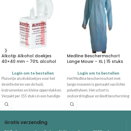
Alkotip Alkohol doekjes
Medline Beschermschort
40×40 mm – 70% alcohol
Lange Mouw – XL | 15 stuks
Login om te bestellen
Login om te bestellen
Pluisvrije alcoholdoekjes voor het
Het Medline beschermschort met
desinfecteren van de huid,
lange mouwen is gemaakt van lichte
instrumenten en kleine oppervlakken.
polyethyleen. Het schort is
Verpakt per 155 stuks in een handige
ondoordringbaar en biedt bescherming
dispenser. Wil je grotere aantallen
tegen reinigingsmiddelen en
ineens bestellen? Stuur dan een e-mail
vloeistofpenetratie. Wordt geleverd in
naar info@kraamzorgloket.nl
een dispenserdoos (15 stuks).
Gratis verzending