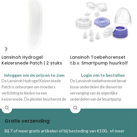
Lansinoh Hydrogel
Lansinoh Toebehorenset
Keizersnede Patch | 2 stuks
t.b.v. Smartpump huurkolf
Inloggen om de prijzen te zien
Login om te bestellen
De Lansinoh Hydrogel Keizersnede
De Lansinoh toebehorenset bevat
Patch is ontworpen om moeders
losse onderdelen die dienen ter
verlichting te bieden na een
vervanging van de eigenlijke
keizersnede. De pleister beschermt de
onderdelen van de Smartpump
incisie tegen wrijving, heeft een
huurkolf.
Inhoud set
verkoelend en verzachtend effect.
2 reserveslangen 300 mm
Voor eenmalig gebruik voor hygiëne;
1 reserveslang 600 mm
Gratis verzending
kan tot 72 uur gedragen worden.
1 Y-connector
1 koppelstuk
Bij 7 of meer gratis artikelen of bij besteding van €100,- of meer
4 ventielen