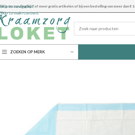
Skip to navigation
ratis verzending bij 7 of meer gratis artikelen of bij een bestelling van meer dan € 1
Skip to main content
ZOEKEN OP MERK