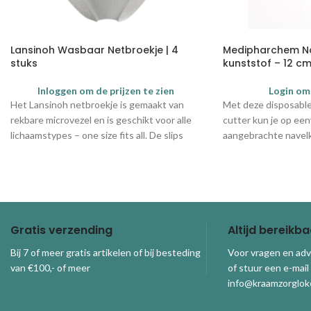
Lansinoh Wasbaar Netbroekje | 4
Medipharchem N
stuks
kunststof – 12 cm
Inloggen om de prijzen te zien
Login om
Het Lansinoh netbroekje is gemaakt van
Met deze disposable
rekbare microvezel en is geschikt voor alle
cutter kun je op een
lichaamstypes – one size fits all. De slips
aangebrachte navel
kunnen tot wel drie keer gewassen worden
op 30°C.
Gratis verzending
Altijd bereikba
Bij 7 of meer gratis artikelen of bij besteding
Voor vragen en adv
van €100,- of meer
of stuur een e-mail
info@kraamzorgloke