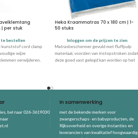
avelklemtang
Heka Kraammatras 70 x 180 cm | 1-
 | per stuk
50 stuks
 te bestellen
Inloggen om de prijzen te zien
 kunststof cord clamp
Matrasbeschermer gevuld met fluffpulp
voudige wijze
materiaal, voorzien van instopstroken zoda
klemmen verwijderen.
deze goed vast gelegd kan worden op het
matras.
ar
In samenwerking
ies, bel naar 026-3619030
met de bekende merken voor
 naar
zwangerschaps- en babyproducten, de
t.nl
Rijksoverheid en overige instanties en
leveranciers van kwalitatief hoogwaardi