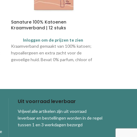
Sanature 100% Katoenen
Protection Pl
Kraamverband | 12 stuks
Onderleggers 
stuks
Inloggen om de prijzen te zien
Login
Kraamverband gemaakt van 100% katoen;
Protection Plus 
t
hypoallergeen en extra zacht voor de
Beschikbare afm
gevoelige huid. Bevat 0% parfum, chloor of
40 x 60 cm
chemicaliën.
60 x 60 cm
60 x 90 cm
Uit voorraad leverbaar
Vrijwel alle artikelen zijn uit voorraad
leverbaar en bestellingen worden in de regel
tussen 1 en 3 werkdagen bezorgd
ge