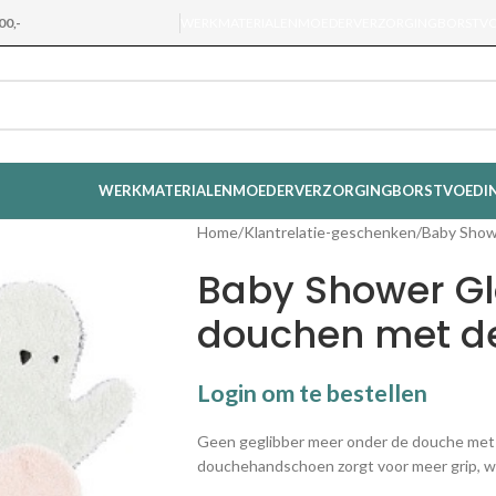
00,-
WERKMATERIALEN
MOEDERVERZORGING
BORSTV
WERKMATERIALEN
MOEDERVERZORGING
BORSTVOEDI
Home
Klantrelatie-geschenken
Baby Showe
Baby Shower Glo
douchen met d
Login om te bestellen
Geen geglibber meer onder de douche met
douchehandschoen zorgt voor meer grip, wa