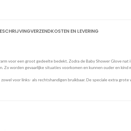
ESCHRIJVING
VERZENDKOSTEN EN LEVERING
rm voor een groot gedeelte bedekt. Zodra de Baby Shower Glove nat is,
hen. Zo worden gevaarlijke situaties voorkomen en kunnen ouder en kin
owel voor links- als rechtshandigen bruikbaar. De speciale extra grote w