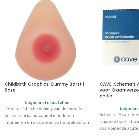
Childbirth Graphics-Dummy Borst |
CAVE! Schema’s 
Roze
voor Kraamverzo
editie
Login om te bestellen
Login om
Deze realistische dummy van de borst is
Schema’s Acute Verl
perfect om (aanstaande) moeders te
klapper/checklist w
informeren en instrueren op het gebied van
voorkomende acute v
borstvoeding Nb. het model scheidt geen
zijn opgenomen. Onm
melk uit.