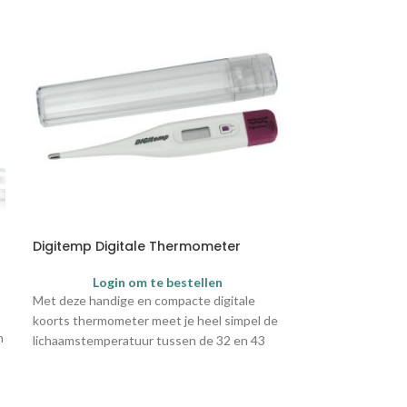
Digitemp Digitale Thermometer
Sanature Kat
Super | 10 stuk
Login om te bestellen
Login
Met deze handige en compacte digitale
Sanature katoen
koorts thermometer meet je heel simpel de
n
een hypoallerge
lichaamstemperatuur tussen de 32 en 43
toplaag en isvrij
graden Celsius. 100% waterdicht. Meet op
vleugels zorgen 
0,1 graad nauwkeurig. Wordt geleverd met
voorkomen dat he
een kunststof omhulsel.