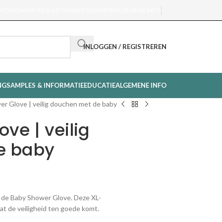
OEDING
SAMPLES & INFORMATIE
EDUCATIE
ALGEMENE INFO
INLOGGEN / REGISTREREN
NG
SAMPLES & INFORMATIE
EDUCATIE
ALGEMENE INFO
r Glove | veilig douchen met de baby
ve | veilig
e baby
 de Baby Shower Glove. Deze XL-
t de veiligheid ten goede komt.