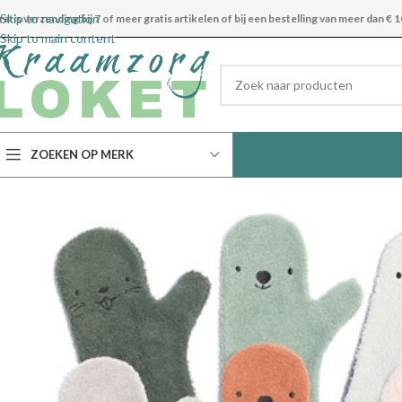
Skip to navigation
ratis verzending bij 7 of meer gratis artikelen of bij een bestelling van meer dan € 1
Skip to main content
ZOEKEN OP MERK