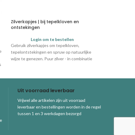
Zilverkapjes | bij tepelkloven en
WonderMom Pe
ontstekingen
Login
Login om te bestellen
De WonderMom Pe
te inzichten
Gebruik zilverkapjes om tepelkloven,
branderige gevoe
e
tepelontstekingen en spruw op natuurlijke
z’n 13 gerichte w
wijze te genezen. Puur zilver - in combinatie
s
met een beetje moedermelk - werkt
antibacterieel, antiviraal en
schimmeldodend. Let op!: De Zilverkapjes
kunnen na het verbreken van de
Uit voorraad leverbaar
verzegeling van het doosje niet retour
gestuurd worden. Leverbaar in de maten: S,
Vrijwel alle artikelen zijn uit voorraad
M/L, XL en XXL
leverbaar en bestellingen worden in de regel
tussen 1 en 3 werkdagen bezorgd
ge