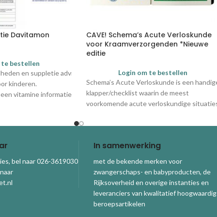
tie Davitamon
CAVE! Schema’s Acute Verloskunde
voor Kraamverzorgenden *Nieuwe
editie
 te bestellen
Login om te bestellen
lheden
en
suppletie adviezen van de Gezondheidsraad en andere relevan
Schema’s Acute Verloskunde is een handig
or kinderen.
klapper/checklist waarin de meest
 een v
itamine informatiekaart voor eigen gebruik om
voorkomende acute verloskundige situatie
e informeren en
zijn opgenomen. Onmisbaar in situaties
nclusief
kortingsbon
-
waarin je de verloskundige tijdens een
ers.
(complexe) bevalling moet assisteren of
ar
In samenwerking
wanneer er (nog) geen verloskundige
aanwezig is.
ies, bel naar 026-3619030
met de bekende merken voor
 naar
zwangerschaps- en babyproducten, de
t.nl
Rijksoverheid en overige instanties en
leveranciers van kwalitatief hoogwaardi
beroepsartikelen