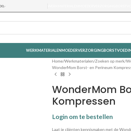
00,-
WERKMATERIALEN
MOEDERVERZORGING
BORSTV
WERKMATERIALEN
MOEDERVERZORGING
BORSTVOEDI
Home
Werkmaterialen
Zoeken op merk
W
WonderMom Borst- en Perineum Kompres
WonderMom Bor
Kompressen
Login om te bestellen
Laat je cliënten kennismaken met de Won