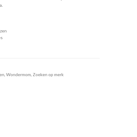
a.
ezen
es
en
,
Wondermom
,
Zoeken op merk