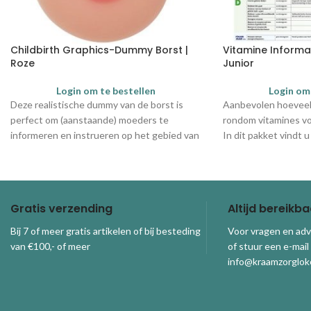
Childbirth Graphics-Dummy Borst |
Vitamine Informa
Roze
Junior
Login om te bestellen
Login om
Deze realistische dummy van de borst is
Aanbevolen hoevee
perfect om (aanstaande) moeders te
rondom vitamines vo
informeren en instrueren op het gebied van
In dit pakket vindt u
borstvoeding Nb. het model scheidt geen
ouders/verzorgers t
melk uit.
informatiefolders - i
voor ouders/verzorg
Gratis verzending
Altijd bereikba
Bij 7 of meer gratis artikelen of bij besteding
Voor vragen en adv
van €100,- of meer
of stuur een e-mail
info@kraamzorgloke
© 2026
Kraamzorgloket
. Alle rechten voorbehouden