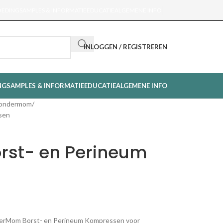
OEDING
SAMPLES & INFORMATIE
EDUCATIE
ALGEMENE INFO
INLOGGEN / REGISTREREN
NG
SAMPLES & INFORMATIE
EDUCATIE
ALGEMENE INFO
ondermom
sen
st- en Perineum
derMom Borst- en Perineum Kompressen voor