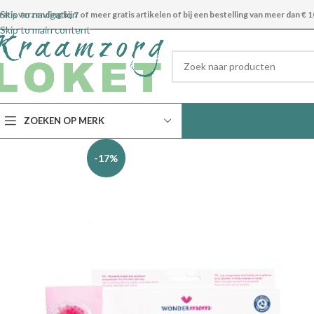
Skip to navigation
ratis verzending bij 7 of meer gratis artikelen of bij een bestelling van meer dan € 1
Skip to main content
ZOEKEN OP MERK
-17%