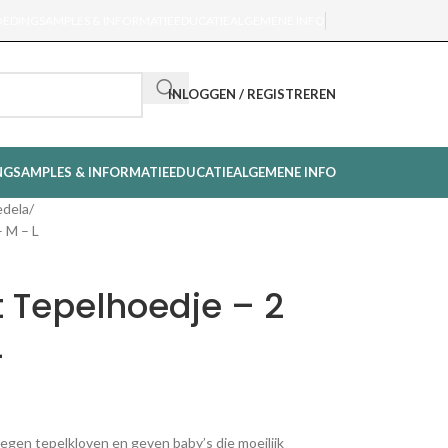
OEDING
SAMPLES & INFORMATIE
EDUCATIE
ALGEMENE INFO
INLOGGEN / REGISTREREN
NG
SAMPLES & INFORMATIE
EDUCATIE
ALGEMENE INFO
dela
– M – L
 Tepelhoedje – 2
L
gen tepelkloven en geven baby’s die moeilijk