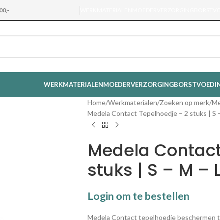
00,-
WERKMATERIALEN
MOEDERVERZORGING
BORSTV
WERKMATERIALEN
MOEDERVERZORGING
BORSTVOEDI
Home
Werkmaterialen
Zoeken op merk
Me
Medela Contact Tepelhoedje – 2 stuks | S 
Medela Contact
stuks | S – M – 
Login om te bestellen
Medela Contact tepelhoedje beschermen te