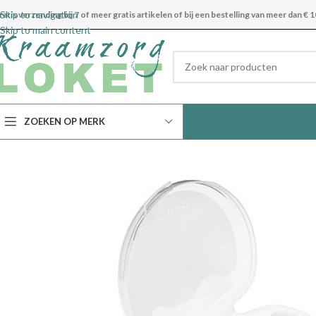
Skip to navigation
ratis verzending bij 7 of meer gratis artikelen of bij een bestelling van meer dan € 1
Skip to main content
ZOEKEN OP MERK