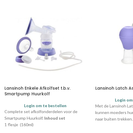
Lansinoh Enkele Afkolfset t.b.v.
Lansinoh Latch A
Smartpump Huurkolf
Login om
Login om te bestellen
Met de Lansinoh Lat
Complete set afkolfonderdelen voor de
kunnen moeders hun
Smartpump Huurkolf.
Inhoud set
naar buiten trekken.
1 flesje (160ml)
voldoende ruimte zo
1 fleshouder
aan te happen.
Inho