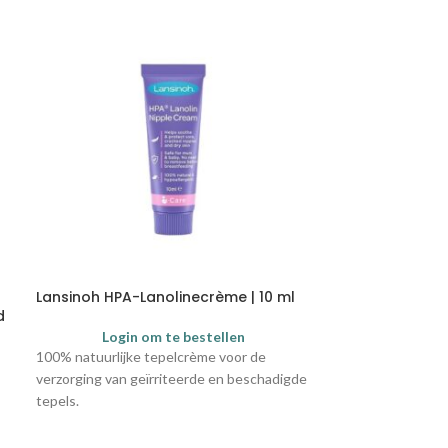
Lansinoh HPA-Lanolinecrème | 10 ml
Ardo Borstsche
d
Login om te bestellen
Login
100% natuurlijke tepelcrème voor de
Borstschelpen van
verzorging van geïrriteerde en beschadigde
verkrijgen en pas
tepels.
inclusief de (sem
Carum en Bellis.