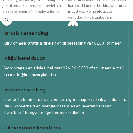
handige klapper/checklist waarin de
gebruiken al demonstratiemodel om
meest voorkomende acute
ouders te tonen of hun baby voldoende
verloskundige situaties zijn
voeding binnenkrijgt. Inhoud set
opgenomen. Onmisbaar in situaties
4 luiers met ontlasting
waarin je de verloskundige tijdens een
Display met uitleg*
Gratis verzending
(complexe) bevalling moet assisteren
*alleen leverbaar met Engelse tekst
of wanneer er (nog) geen
Bij 7 of meer gratis artikelen of bij besteding van €100,- of meer
verloskundige aanwezig is.
Altijd bereikbaar
Voor vragen en advies, bel naar 026-3619030 of stuur een e-mail
naar info@kraamzorgloket.nl
In samenwerking
met de bekende merken voor zwangerschaps- en babyproducten,
de Rijksoverheid en overige instanties en leveranciers van
kwalitatief hoogwaardige beroepsartikelen
Uit voorraad leverbaar