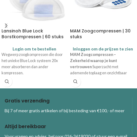
Lansinoh Blue Lock
MAM Zoogcompressen | 30
Borstkompressen | 60 stuks
stuks
Login om te bestellen
Inloggen om de prijzen te zien
Wegwerp zoogkompressen die door
MAM Zoogcompressen –
het unieke Blue Lock systeem 20x
Zekerheid waarop je kunt
meer absorberen dan ander
vertrouwen
Superzacht met
kompressen.
ademende toplaag en onzichtbaar
onder kleding De MAM
Zoogcompressen met cotton-feel
voorkomt irritatie tussen de voedingen
door, doordat de compressen langer
Gratis verzending
droog blijven, vocht effectief opnemen
en de huid beschermen. De ademende
Bij 7 of meer gratis artikelen of bij besteding van €100,- of meer
toplaag voelt zacht aan als katoen,
terwijl de sterk absorberende kern
Altijd bereikbaar
vocht veilig vasthoudt en wegleidt van
de huid. Om de hele dag door fris en
Voor vragen en advies, bel naar 026-3619030 of stuur een e-mail