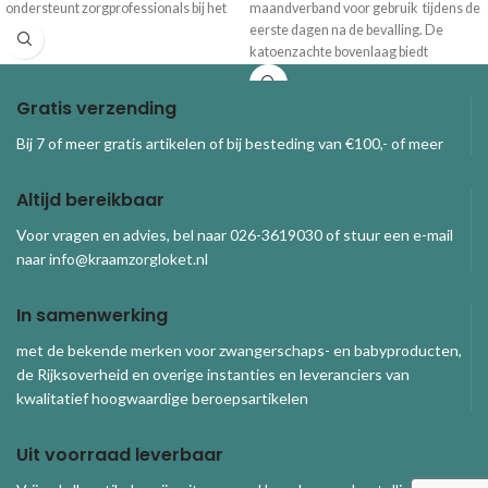
ondersteunt zorgprofessionals bij het
maandverband voor gebruik tijdens de
begeleiden van cliënten met een
eerste dagen na de bevalling. De
migrantenachtergrond.
katoenzachte bovenlaag biedt
maximale bescherming en ultiem
comfort. Het absorberende kussentje
Gratis verzending
met reliëf is zacht en hoogst
absorberend.
Bij 7 of meer gratis artikelen of bij besteding van €100,- of meer
Altijd bereikbaar
Voor vragen en advies, bel naar 026-3619030 of stuur een e-mail
naar info@kraamzorgloket.nl
In samenwerking
met de bekende merken voor zwangerschaps- en babyproducten,
de Rijksoverheid en overige instanties en leveranciers van
kwalitatief hoogwaardige beroepsartikelen
Uit voorraad leverbaar