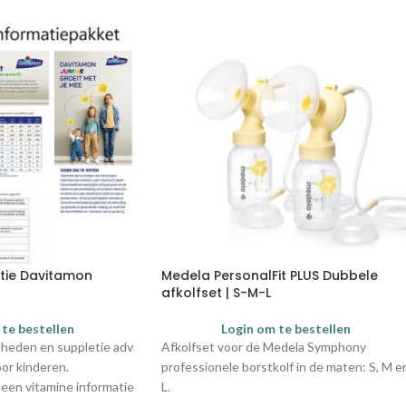
tie Davitamon
Medela PersonalFit PLUS Dubbele
afkolfset | S-M-L
 te bestellen
Login om te bestellen
lheden
en
suppletie adviezen van de Gezondheidsraad en andere relevan
Afkolfset voor de Medela Symphony
or kinderen.
professionele borstkolf in de maten: S, M e
 een v
itamine informatiekaart voor eigen gebruik om
L.