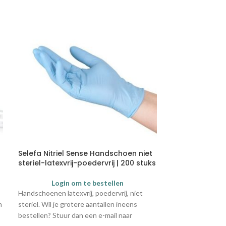
Selefa Nitriel Sense Handschoen niet
Sanature Kat
steriel-latexvrij-poedervrij | 200 stuks
Super | 10 stuk
Login om te bestellen
Login
te inzichten
Handschoenen latexvrij, poedervrij, niet
Sanature katoen
n
steriel. Wil je grotere aantallen ineens
een hypoallerge
bestellen? Stuur dan een e-mail naar
toplaag en isvrij