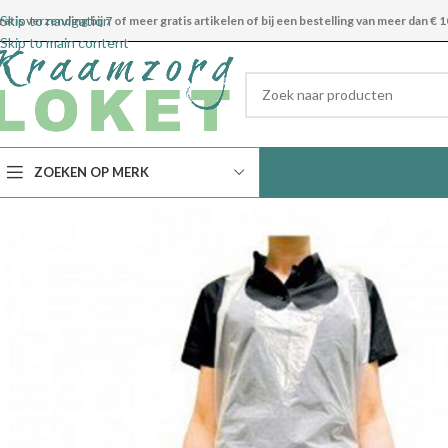
Skip to navigation
ratis verzending bij 7 of meer gratis artikelen of bij een bestelling van meer dan € 1
Skip to main content
ZOEKEN OP MERK