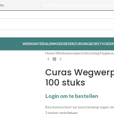
00,-
WERKMATERIALEN
MOEDERVERZORGING
BORSTV
WERKMATERIALEN
MOEDERVERZORGING
BORSTVOEDI
Home
Werkmaterialen
Uitrusting
Hygiëne
Curas Wegwerp
100 stuks
Login om te bestellen
Beschermschort ter bescherming tegen vloeis
3 maten verkrijgbaar.